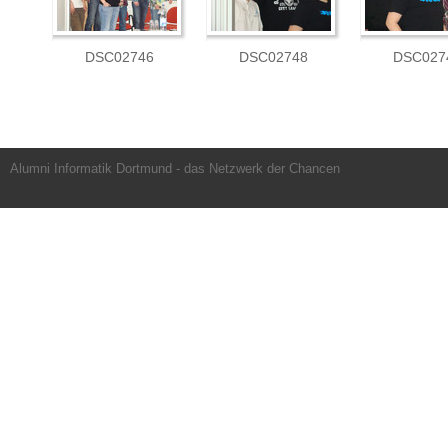
DSC02746
DSC02748
DSC027
Alumni Informatik Dortmund - das Netzwerk der Chancen