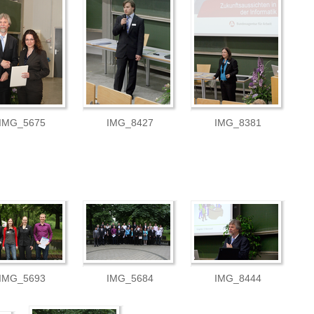
IMG_5675
IMG_8427
IMG_8381
IMG_5693
IMG_5684
IMG_8444