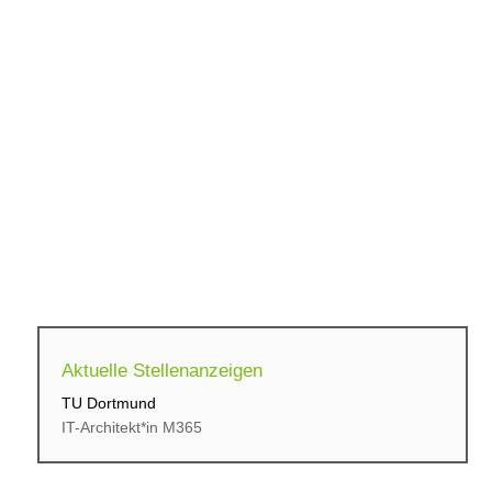
Aktuelle Stellenanzeigen
TU Dortmund
cbs Corporate Business...
IT-Architekt*in M365
Initiativbewerbung für...