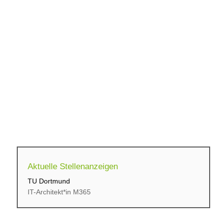
Aktuelle Stellenanzeigen
TU Dortmund
cbs Corporate Business...
IT-Architekt*in M365
Initiativbewerbung für...