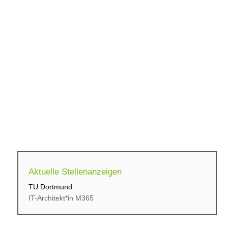
Aktuelle Stellenanzeigen
TU Dortmund
cbs Corporate Business...
IT-Architekt*in M365
Initiativbewerbung für...