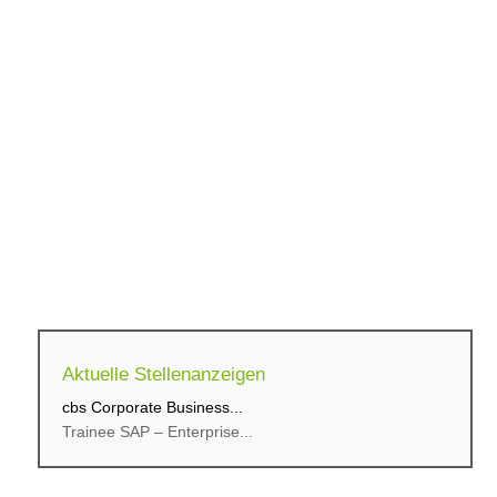
Aktuelle Stellenanzeigen
cbs Corporate Business...
cbs Corporate Business...
Trainee SAP – Enterprise...
Trainee SAP – IT &...