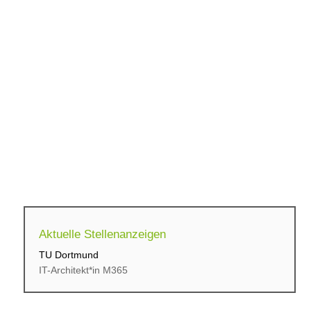
Aktuelle Stellenanzeigen
TU Dortmund
cbs Corporate Business...
IT-Architekt*in M365
Initiativbewerbung für...