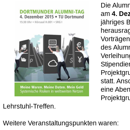
Die Alumn
am
4. De
jähriges 
herausra
Vorträge
des Alumn
Verleihu
Stipendie
Projektg
statt. An
eine Aben
Projektgr
Lehrstuhl-Treffen.
Weitere Veranstaltungspunkten waren: