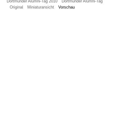
Dortmunder Alumni-Tag 2010
Dortmunder Alumni-Tag
Original
Miniaturansicht
Vorschau