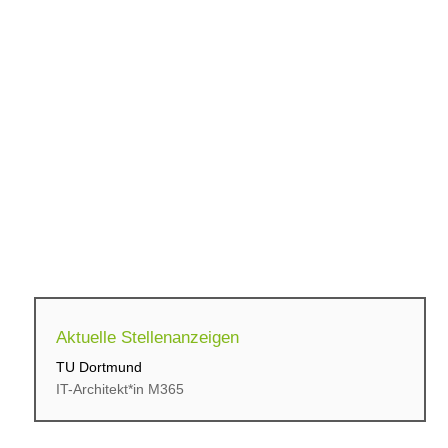
Aktuelle Stellenanzeigen
TU Dortmund
cbs Corporate Business...
IT-Architekt*in M365
Initiativbewerbung für...