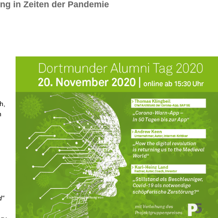
ung in Zeiten der Pandemie
h,
n
ld“