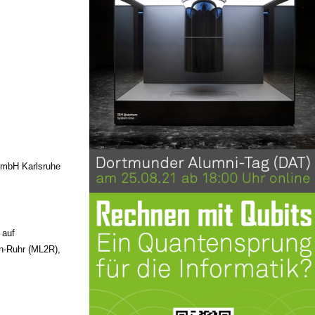
GmbH Karlsruhe
 auf
n-Ruhr (ML2R),