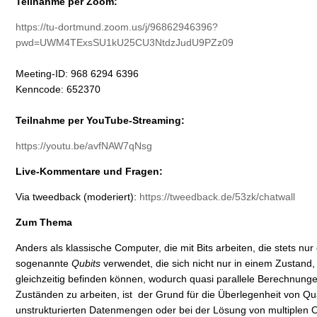
Teilnahme per Zoom:
https://tu-dortmund.zoom.us/j/96862946396?
pwd=UWM4TExsSU1kU25CU3NtdzJudU9PZz09
Meeting-ID: 968 6294 6396
Kenncode: 652370
Teilnahme per YouTube-Streaming:
https://youtu.be/avfNAW7qNsg
Live-Kommentare und Fragen:
Via tweedback (moderiert):
https://tweedback.de/53zk/chatwall
Zum Thema
Anders als klassische Computer, die mit Bits arbeiten, die stets 
sogenannte
Qubits
verwendet, die sich nicht nur in einem Zustand,
gleichzeitig befinden können, wodurch quasi parallele Berechnunge
Zuständen zu arbeiten, ist der Grund für die Überlegenheit von Qu
unstrukturierten Datenmengen oder bei der Lösung von multiplen