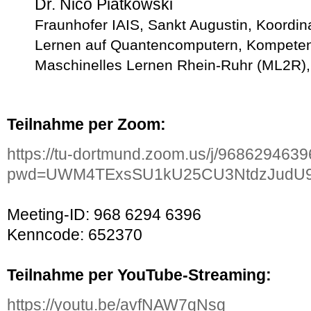
Dr. Nico Piatkowski
Fraunhofer IAIS
, Sankt Augustin, Koordin
Lernen auf Quantencomputern, Kompete
Maschinelles Lernen Rhein-Ruhr (ML2R)
Teilnahme per Zoom:
https://tu-dortmund.zoom.us/j/968629463
pwd=UWM4TExsSU1kU25CU3NtdzJudU
Meeting-ID: 968 6294 6396
Kenncode: 652370
Teilnahme per YouTube-Streaming:
https://youtu.be/avfNAW7qNsg