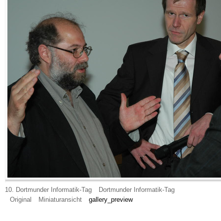
10. Dortmunder Informatik-Tag
Dortmunder Informatik-Tag
Original
Miniaturansicht
gallery_preview