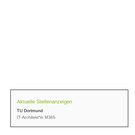
Aktuelle Stellenanzeigen
TU Dortmund
cbs Corporate Business...
IT-Architekt*in M365
Initiativbewerbung für...