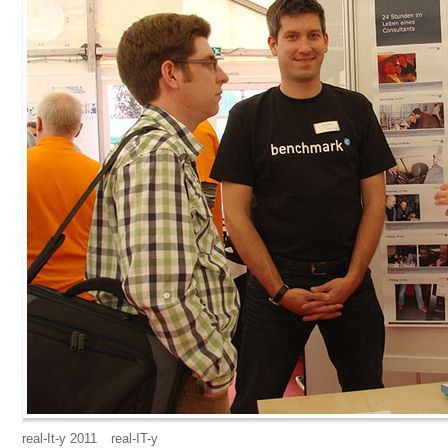
real-It-y 2011
real-IT-y