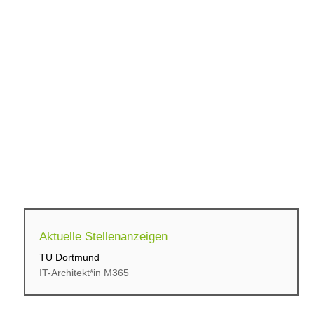
Aktuelle Stellenanzeigen
TU Dortmund
cbs Corporate Business...
IT-Architekt*in M365
Initiativbewerbung für...