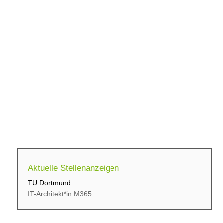
Aktuelle Stellenanzeigen
TU Dortmund
cbs Corporate Business...
IT-Architekt*in M365
Initiativbewerbung für...