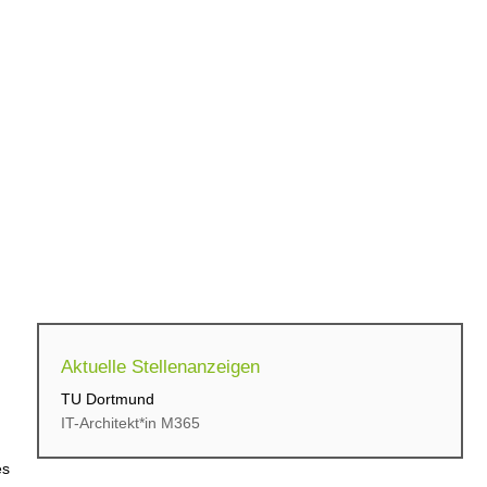
Aktuelle Stellenanzeigen
TU Dortmund
cbs Corporate Business...
IT-Architekt*in M365
Initiativbewerbung für...
es