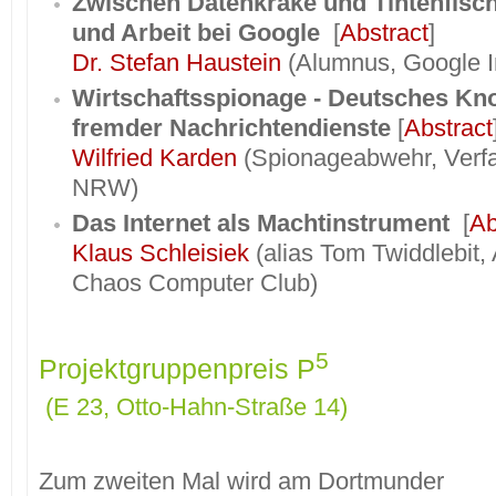
Zwischen Datenkrake und Tintenfisch
und Arbeit bei Google
[
Abstract
]
Dr. Stefan Haustein
(Alumnus, Google In
Wirtschaftsspionage - Deutsches Kn
fremder Nachrichtendienste
[
Abstract
Wilfried Karden
(Spionageabwehr, Verf
NRW)
Das Internet als Machtinstrument
[
Ab
Klaus Schleisiek
(alias Tom Twiddlebit, 
Chaos Computer Club)
5
Projektgruppenpreis P
(E 23, Otto-Hahn-Straße 14)
Zum zweiten Mal wird am Dortmunder