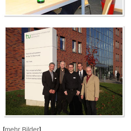
[
mehr Bilder
]