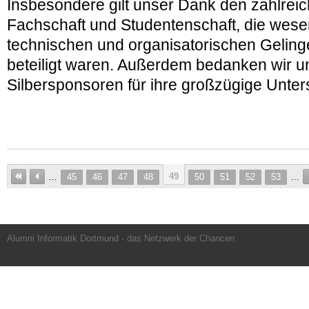
Insbesondere gilt unser Dank den zahlreic
Fachschaft und Studentenschaft, die wese
technischen und organisatorischen Geling
beteiligt waren. Außerdem bedanken wir u
Silbersponsoren für ihre großzügige Unter
49
…
45
46
47
48
50
51
52
53
…
Alumni Informatik Dortmund - das Netzwerk der Chancen