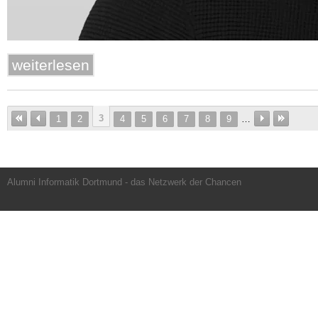
weiterlesen
3
1
2
4
5
6
7
8
9
…
Alumni Informatik Dortmund - das Netzwerk der Chancen